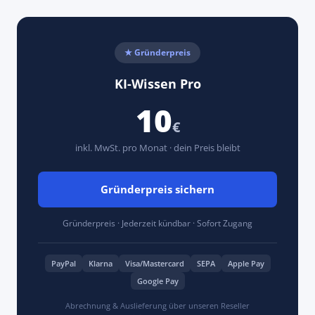
★ Gründerpreis
KI-Wissen Pro
10
€
inkl. MwSt. pro Monat · dein Preis bleibt
Gründerpreis sichern
Gründerpreis · Jederzeit kündbar · Sofort Zugang
PayPal
Klarna
Visa/Mastercard
SEPA
Apple Pay
Google Pay
Abrechnung & Auslieferung über unseren Reseller