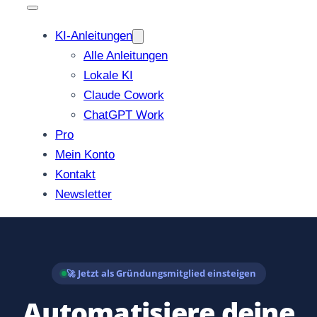
KI-Anleitungen
Alle Anleitungen
Lokale KI
Claude Cowork
ChatGPT Work
Pro
Mein Konto
Kontakt
Newsletter
🚀 Jetzt als Gründungsmitglied einsteigen
Automatisiere deine